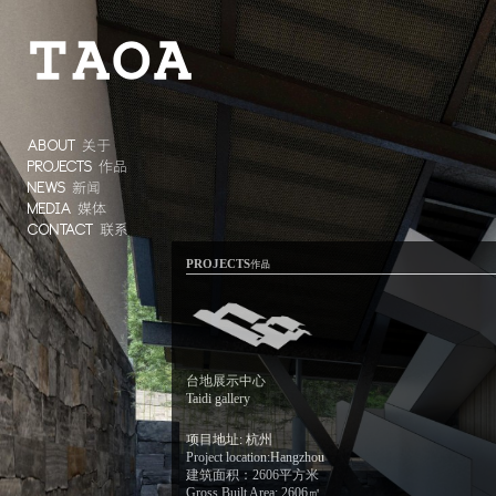
ABOUT
关于
PROJECTS
作品
NEWS
新闻
MEDIA
媒体
CONTACT
联系
PROJECTS
作品
台地展示中心
Taidi gallery
项目地址: 杭州
Project location:Hangzhou
建筑面积：2606平方米
Gross Built Area: 2606㎡